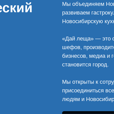
еский
Мы объединяем Нов
развиваем гастрок
Новосибирскую кух
«Дай леща» — это 
шефов, производите
бизнесов, медиа и 
становится город.
Мы открыты к сотр
присоединиться все
людям и Новосибир