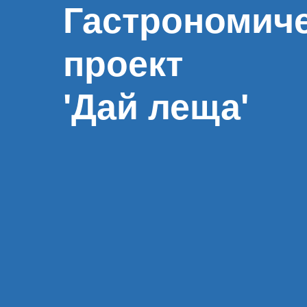
Гастрономич
проект
'Дай леща'